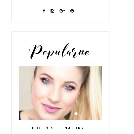
POPULARNE POSTY
DOCEŃ SIŁĘ NATURY !