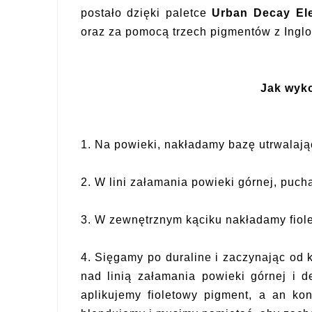
postało dzięki paletce
Urban Decay Ele
oraz za pomocą trzech pigmentów z Inglo
J
ak wyko
1. Na powieki, nakładamy bazę utrwalają
2. W lini załamania powieki górnej, puc
3. W zewnętrznym kąciku nakładamy fiol
4. Sięgamy po duraline i zaczynając od 
nad linią załamania powieki górnej i d
aplikujemy fioletowy pigment, a an kon