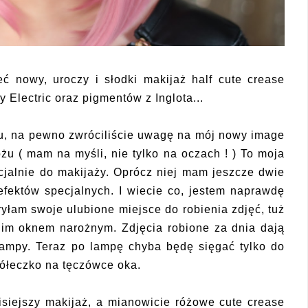
ć nowy, uroczy i słodki makijaż half cute crease
Electric oraz pigmentów z Inglota...
żu, na pewno zwróciliście uwagę na mój nowy image
żu ( mam na myśli, nie tylko na oczach ! ) To moja
cjalnie do makijaży. Oprócz niej mam jeszcze dwie
efektów specjalnych. I wiecie co, jestem naprawdę
yłam swoje ulubione miejsce do robienia zdjęć, tuż
im oknem narożnym. Zdjęcia robione za dnia dają
lampy. Teraz po lampę chyba będę sięgać tylko do
 kółeczko na tęczówce oka.
isiejszy makijaż, a mianowicie różowe cute crease