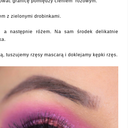
hować granicę pomiędzy cieniem różowym.
em z zielonymi drobinkami.
, a następnie różem. Na sam środek delikatnie
ka.
ką,
tuszujemy rzęsy mascarą i doklejamy kępki rzęs.