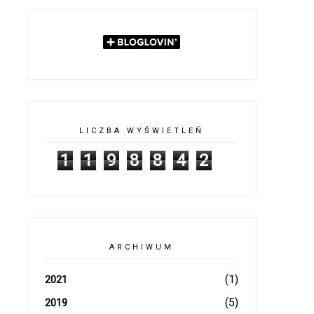
LICZBA WYŚWIETLEŃ
1
1
9
8
8
4
2
ARCHIWUM
(1)
2021
(5)
2019