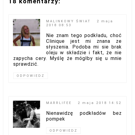
18 komentarzy:
MALINKOWY ŚWIAT
2 maja
2018 08:53
Nie znam tego podkładu, choć
Clinique jest mi znana ze
słyszenia. Podoba mi sie brak
oleju w składzie i fakt, że nie
zapycha cery. Myślę że mógłby się u mnie
sprawdzić.
ODPOWIEDZ
MARRLIFEE
2 maja 2018 14:52
Nienawidzę podkładów bez
pompek
ODPOWIEDZ