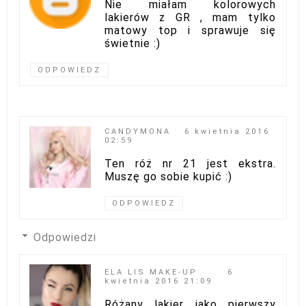
Nie miałam kolorowych
lakierów z GR , mam tylko
matowy top i sprawuje się
świetnie :)
ODPOWIEDZ
CANDYMONA
6 kwietnia 2016
02:59
Ten róż nr 21 jest ekstra.
Muszę go sobie kupić :)
ODPOWIEDZ
Odpowiedzi
ELA LIS MAKE-UP
6
kwietnia 2016 21:09
Różany lakier jako pierwszy