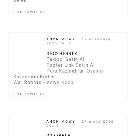
belek
ODPOWIEDZ
ANONIMOWY
12 września
2025 16:38
3BC2BE99E4
Takipçi Satın Al
Footer Link Satın Al
Para Kazandıran Oyunlar
Kazandırio Kodları
War Robots Hediye Kodu
ODPOWIEDZ
ANONIMOWY
27 maja 2026
06:42
09778EFA