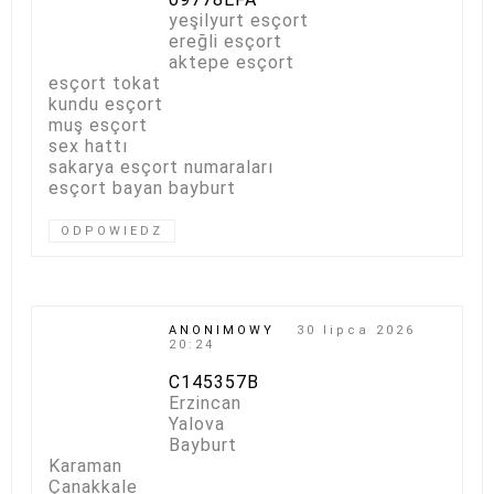
yeşilyurt esçort
ereğli esçort
aktepe esçort
esçort tokat
kundu esçort
muş esçort
sex hattı
sakarya esçort numaraları
esçort bayan bayburt
ODPOWIEDZ
ANONIMOWY
30 lipca 2026
20:24
C145357B
Erzincan
Yalova
Bayburt
Karaman
Çanakkale