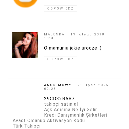
ODPOWIEDZ
MALENKA
19 lutego 2018
18:39
O mamuniu jakie urocze :)
ODPOWIEDZ
ANONIMOWY
21 lipca 2025
00:25
29CD32BAB7
takipçi satın al
Aşk Acısına Ne İyi Gelir
Kredi Danışmanlık Şirketleri
Avast Cleanup Aktivasyon Kodu
Türk Takipçi