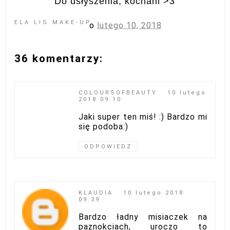
Do usłyszenia, kochani >3
ELA LIS MAKE-UP
o
lutego 10, 2018
36 komentarzy:
COLOURSOFBEAUTY
10 lutego
2018 09:10
Jaki super ten miś! :) Bardzo mi
się podoba:)
ODPOWIEDZ
KLAUDIA
10 lutego 2018
09:39
Bardzo ładny misiaczek na
paznokciach, uroczo to