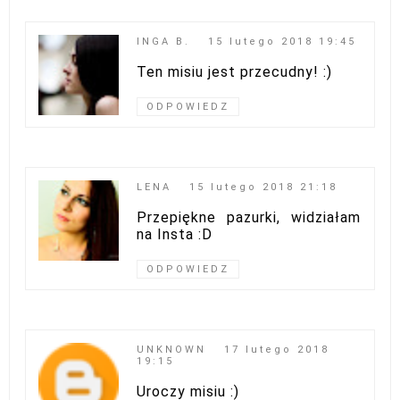
INGA B.
15 lutego 2018 19:45
Ten misiu jest przecudny! :)
ODPOWIEDZ
LENA
15 lutego 2018 21:18
Przepiękne pazurki, widziałam
na Insta :D
ODPOWIEDZ
UNKNOWN
17 lutego 2018
19:15
Uroczy misiu :)