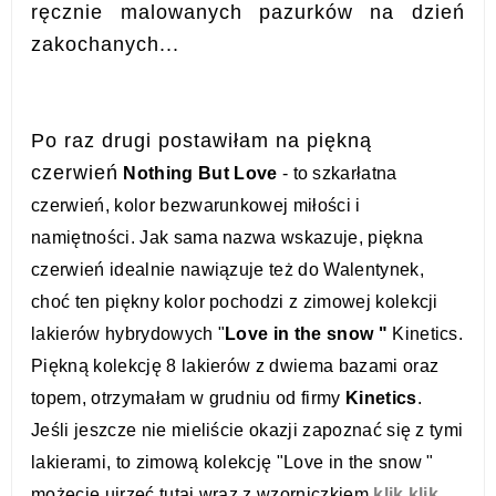
ręcznie malowanych pazurków na dzień
zakochanych...
Po raz drugi postawiłam na piękną
czerwień
Nothing But Love
- to szkarłatna
czerwień, kolor bezwarunkowej miłości i
namiętności. Jak sama nazwa wskazuje, piękna
czerwień
idealnie nawiązuje też do Walentynek,
choć ten piękny kolor pochodzi z zimowej kolekcji
lakierów hybrydowych "
Love in the snow "
Kinetics.
Piękną kolekcję 8 lakierów z dwiema bazami oraz
topem, otrzymałam w grudniu od firmy
Kinetics
.
Jeśli jeszcze nie mieliście okazji zapoznać się z tymi
lakierami, to zimową kolekcję "Love in the snow "
możecie ujrzeć tutaj wraz z wzorniczkiem
klik klik.