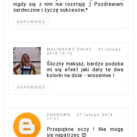
nigdy się z nim nie rozstaję :) Pozdrawiam
serdecznie i życzę sukcesów;*
ODPOWIEDZ
MALINKOWY ŚWIAT
27 lutego
2018 10:16
Śliczny makijaż, bardzo podoba
mi się efekt jaki dały te dwa
kolorki na dole - wiosennie !
ODPOWIEDZ
UNKNOWN
27 lutego 2018
11:11
Przepiękne oczy ! Nie mogę
się napatrzec 😍