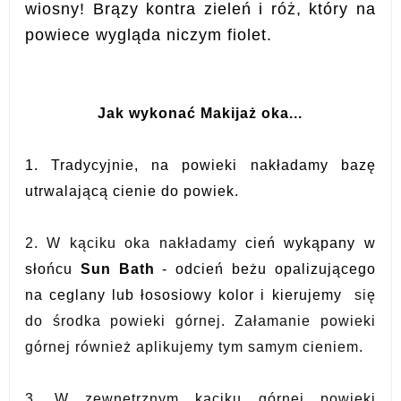
wiosny! Brązy kontra zieleń i róż, który na
powiece wygląda niczym fiolet.
J
ak wykonać Makijaż oka...
1. Tradycyjnie, na powieki nakładamy bazę
utrwalającą cienie do powiek.
2. W kąciku oka nakładamy
cień wykąpany w
słońcu
Sun Bath
- odcień beżu opalizującego
na ceglany lub łososiowy kolor i kierujemy
się
do środka powieki górnej. Załamanie powieki
górnej również aplikujemy tym samym cieniem.
3. W zewnętrznym kąciku górnej powieki