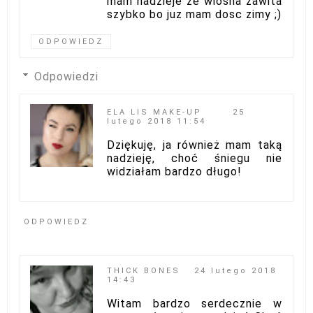
mam nadzieje ze wiosna zawita
szybko bo juz mam dosc zimy ;)
ODPOWIEDZ
Odpowiedzi
ELA LIS MAKE-UP
25
lutego 2018 11:54
Dziękuję, ja również mam taką
nadzieję, choć śniegu nie
widziałam bardzo długo!
ODPOWIEDZ
THICK BONES
24 lutego 2018
14:43
Witam bardzo serdecznie w