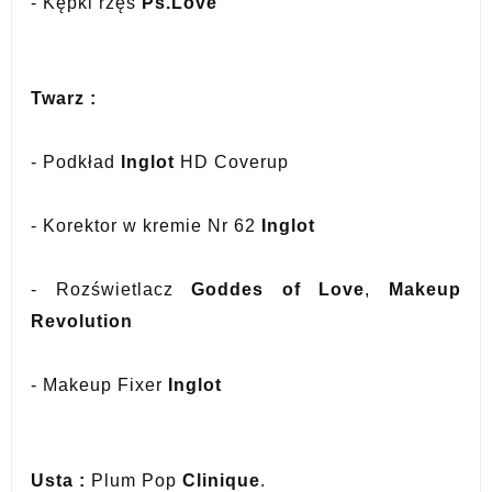
- Kępki rzęs
Ps.Love
Twarz :
- Podkład
Inglot
HD Coverup
- Korektor w kremie Nr 62
Inglot
- Rozświetlacz
Goddes of Love
,
Makeup
Revolution
- Makeup Fixer
Inglot
Usta :
Plum Pop
Clinique
.