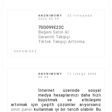
ANONIMOWY
22 listopada
2025 06:59
70D099E23C
Beğeni Satın Al
Garantili Takipçi
Tiktok Takipçi Arttırma
ODPOWIEDZ
ANONIMOWY
11 lutego 2026
00:46
İnternet üzerinde sosyal
medya hesaplarınızı daha hızlı
büyütmek ve etkileşimi
artırmak için çeşitli çözümler arıyorsanız
smm panel
kullanmak iyi bir tercih olabilir. Bu