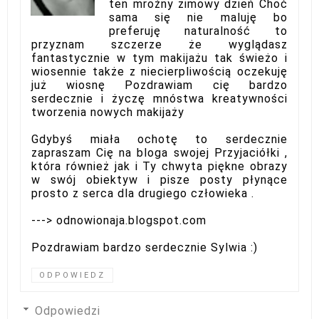
ten mroźny zimowy dzień Choć
sama się nie maluję bo
preferuję naturalność to
przyznam szczerze że wyglądasz
fantastycznie w tym makijażu tak świeżo i
wiosennie także z niecierpliwością oczekuję
już wiosnę Pozdrawiam cię bardzo
serdecznie i życzę mnóstwa kreatywności
tworzenia nowych makijaży
Gdybyś miała ochotę to serdecznie
zapraszam Cię na bloga swojej Przyjaciółki ,
która również jak i Ty chwyta piękne obrazy
w swój obiektyw i pisze posty płynące
prosto z serca dla drugiego człowieka .
---> odnowionaja.blogspot.com
Pozdrawiam bardzo serdecznie Sylwia :)
ODPOWIEDZ
Odpowiedzi