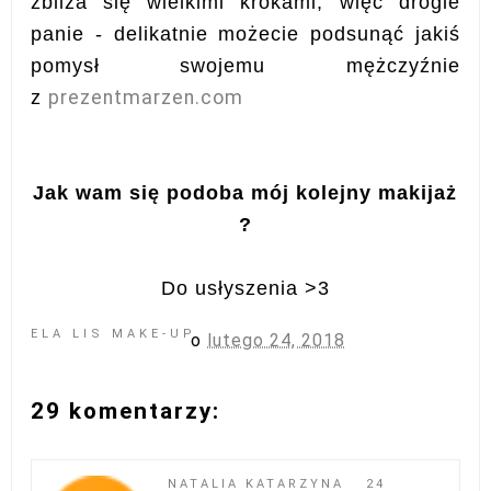
zbliża się wielkimi krokami, więc drogie
panie - delikatnie możecie podsunąć jakiś
pomysł swojemu mężczyźnie
z
prezentmarzen.com
Jak wam się podoba mój kolejny makijaż
?
Do usłyszenia >3
ELA LIS MAKE-UP
o
lutego 24, 2018
29 komentarzy:
NATALIA KATARZYNA
24