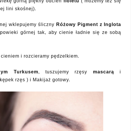
wiekę górną piękny odcień
fioletu
( możemy też się
j lini skośnej).
rnej wklepujemy śliczny
Różowy Pigment z Inglota
powieki górnej tak,
aby cienie ładnie się ze sobą
cieniem i rozcieramy pędzelkiem.
nym Turkusem
,
tuszujemy rzęsy
mascarą
i
kępek rzęs ) i
Makijaż gotowy.