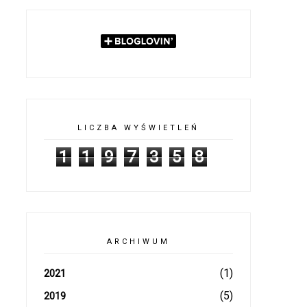
LICZBA WYŚWIETLEŃ
1
1
9
7
3
5
8
ARCHIWUM
(1)
2021
(5)
2019