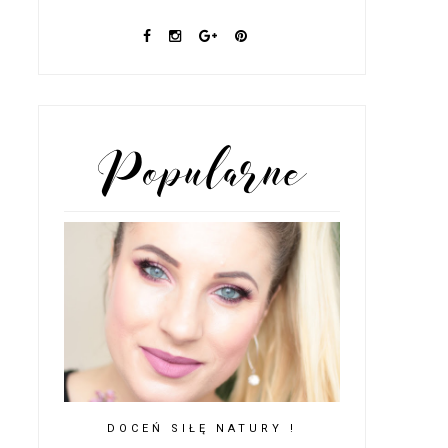
POPULARNE POSTY
DOCEŃ SIŁĘ NATURY !