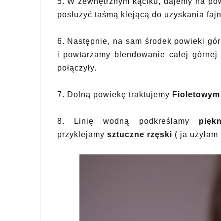
5. W zewnętrznym kąciku, dajemy na po
posłużyć taśmą klejącą do uzyskania fajne
6. Następnie, na sam środek powieki gó
i powtarzamy blendowanie całej górnej 
połączyły.
7. Dolną powiekę traktujemy
F
ioletowym
8. Linię wodną podkreślamy
pięk
przyklejamy
sztuczne rzęski
( ja użyłam 