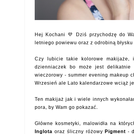
Hej Kochani 💜 Dziś przychodzę do Wa
letniego powiewu oraz z odrobiną błysku
Czy lubicie takie kolorowe makijaże, 
dzienniaczek bo może jest delikatnie
wieczorowy - summer evening makeup ch
Wrzesień ale Lato kalendarzowe wciąż jes
Ten makijaż jak i wiele innych wykonałam
pora, by Wam go pokazać.
Główne kosmetyki, malowidła na któryc
Inglota
oraz śliczny różowy
Pigment
- d