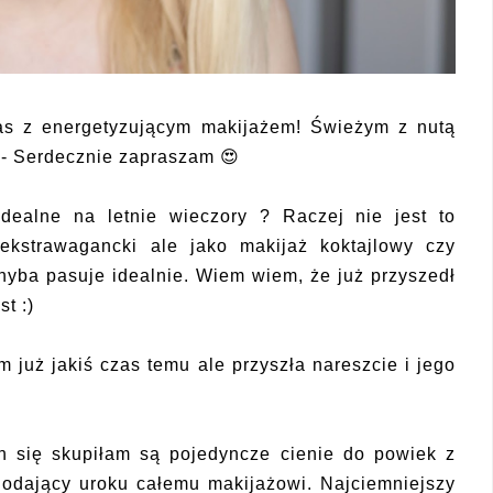
s z energetyzującym makijażem! Świeżym z nutą
 - Serdecznie zapraszam 😍
idealne na letnie wieczory ? Raczej nie jest to
 ekstrawagancki ale jako makijaż koktajlowy czy
yba pasuje idealnie. Wiem wiem, że już przyszedł
t :)
 już jakiś czas temu ale przyszła nareszcie i jego
h się skupiłam są pojedyncze cienie do powiek z
odający uroku całemu makijażowi. Najciemniejszy