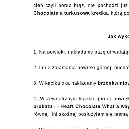
cień czyli bordo brąz, nie pochodzi już
Chocolate
a
turkusowa kredka
, którą p
J
ak wyko
1. Na powieki, nakładamy bazę utrwalają
2. Linię załamania powieki górnej, puc
3. W kąciku oka nakładamy
brzoskwinio
4. W zewnętrznym kąciku górnej powie
brokatu - I Heart Chocolate What a wa
równej lini skośnej posłużyłam się taśmą 