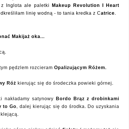
 z Inglota ale paletki
Makeup Revolution
I Heart
odkreśliłam linię wodną - to tania kredka z C
atrice
.
nać Makijaż oka...
cą.
hatym pędzlem rozcieram
Opalizującym Różem.
wy Róż
kierując się do środeczka powieki górnej.
ki nakładamy satynowy
Bordo Brąz z drobinkami
y to Go
,
dalej kierując się do środka. Do uzyskania
klejącą.