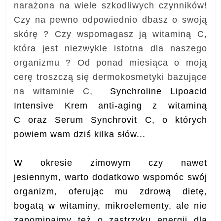
narażona na wiele szkodliwych czynników!
Czy na pewno odpowiednio dbasz o swoją
skórę ? Czy wspomagasz ją witaminą C,
która jest niezwykle istotna dla naszego
organizmu ?
Od ponad miesiąca o moją
cerę troszczą się dermokosmetyki bazujące
na witaminie C,
Synchroline
Lipoacid
Intensive Krem anti-aging z witaminą
C
oraz
Serum Synchrovit C, o których
powiem wam dziś kilka słów...
W okresie zimowym czy nawet
jesiennym,
warto dodatkowo wspomóc swój
organizm, oferując mu zdrową dietę,
bogatą w witaminy, mikroelementy, ale nie
zapominajmy też o zastrzyku energii dla