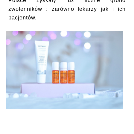
Polsce zyskały już liczne grono
zwolenników : zarówno lekarzy jak i ich
pacjentów.