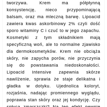
tworzywa. Krem
ma półpłynną
konsystencję, nieco przypominającą
balsam, oraz ma mleczną barwę. Lipoacid
z
awiera kwas askorbinowy 2% czyli dość
sporo witaminy C i c
zuć to w jego zapachu.
Kosmetyki z tym składnikiem mają
specyficzną woń, ale to normalne zjawisko
dla dermokosmetyków.
Krem
nie obciąża
skóry, nie zapycha porów, nie przyczynia
się do powstawania niedoskonałości.
Lipoacid Intensive
zapewnia skórze
nawilżenie, sprawia że staje delikatna i
gładka w dotyku. Ujednolica koloryt,
rozjaśnia, nadając promiennego wyglądu,
poprawia stan skóry oraz jej kondycję.
Czy
spłyca zmarszczki? Na ten efekt pewnie