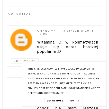
ODPOWIEDZ
UNKNOWN
13 stycznia 2018
16:06
Witamina C w kosmetykach
staje się coraz bardziej
popularna :D
ODPOWIEDZ
THIS SITE USES COOKIES FROM GOOGLE TO DELIVER ITS
SERVICES AND TO ANALYZE TRAFFIC. YOUR IP ADDRESS
AND USER-AGENT ARE SHARED WITH GOOGLE ALONG WITH
ANONIMOWY
13 stycznia 2018
PERFORMANCE AND SECURITY METRICS TO ENSURE
16:19
QUALITY OF SERVICE, GENERATE USAGE STATISTICS, AND TO
DETECT AND ADDRESS ABUSE.
Zarówno kosmetyki z wit. C jak
i krem przydałyby mi się do
LEARN MORE
GOT IT
mojej szarej obecnie cery, i
chodź nie mam jeszcze