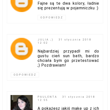
Fajne są te dwa kolory, ładnie
się prezentują w pojemniczku :)
ODPOWIEDZ
JULIA ;)
31 stycznia 2018
12:02
Najbardziej przypadł mi do
gustu cień sun bath, bardzo
chciała bym go przetestować
;) Pozdrawiam!
ODPOWIEDZ
PAULENTA
31 stycznia 2018
12:55
A pokażesz jakiś make up z ich