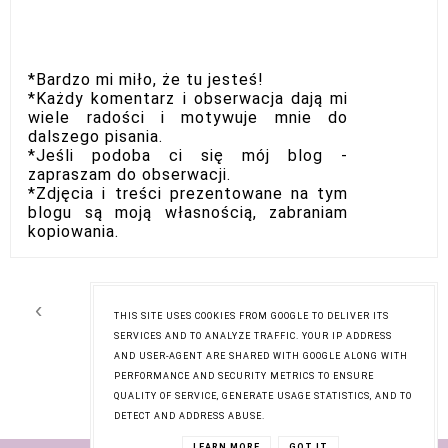
*Bardzo mi miło, że tu jesteś!
*Każdy komentarz i obserwacja dają mi
wiele radości i motywuje mnie do
dalszego pisania.
*Jeśli podoba ci się mój blog -
zapraszam do obserwacji.
*Zdjęcia i treści prezentowane na tym
blogu są moją własnością, zabraniam
kopiowania.
‹
›
Strona główna
THIS SITE USES COOKIES FROM GOOGLE TO DELIVER ITS
SERVICES AND TO ANALYZE TRAFFIC. YOUR IP ADDRESS
Wyświetl wersję na komputer
AND USER-AGENT ARE SHARED WITH GOOGLE ALONG WITH
PERFORMANCE AND SECURITY METRICS TO ENSURE
QUALITY OF SERVICE, GENERATE USAGE STATISTICS, AND TO
DETECT AND ADDRESS ABUSE.
LEARN MORE
GOT IT