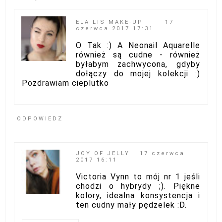
ELA LIS MAKE-UP
17
czerwca 2017 17:31
O Tak :) A Neonail Aquarelle
również są cudne - również
byłabym zachwycona, gdyby
dołączy do mojej kolekcji :)
Pozdrawiam cieplutko
ODPOWIEDZ
JOY OF JELLY
17 czerwca
2017 16:11
Victoria Vynn to mój nr 1 jeśli
chodzi o hybrydy ;). Piękne
kolory, idealna konsystencja i
ten cudny mały pędzelek :D.