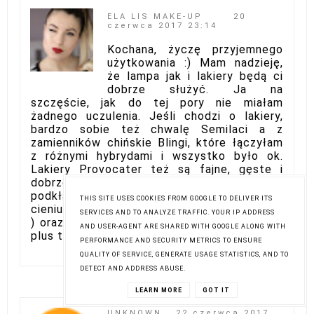
ELA LIS MAKE-UP
20
czerwca 2017 23:14
Kochana, życzę przyjemnego
użytkowania :) Mam nadzieję,
że lampa jak i lakiery będą ci
dobrze służyć. Ja na
szczęście, jak do tej pory nie miałam
żadnego uczulenia. Jeśli chodzi o lakiery,
bardzo sobie też chwalę Semilaci a z
zamienników chińskie Blingi, które łączyłam
z różnymi hybrydami i wszystko było ok.
Lakiery Provocater też są fajne, gęste i
dobrze kryją ( zwłaszcza biały kolor -
podkładowy). Pamiętaj, żeby nakładać
THIS SITE USES COOKIES FROM GOOGLE TO DELIVER ITS
cieniutką warstwę bazy ( by nie zalać skórek
SERVICES AND TO ANALYZE TRAFFIC. YOUR IP ADDRESS
) orazi 2 cieńsze warstwy głównego kolorku
AND USER-AGENT ARE SHARED WITH GOOGLE ALONG WITH
plus top :)
PERFORMANCE AND SECURITY METRICS TO ENSURE
QUALITY OF SERVICE, GENERATE USAGE STATISTICS, AND TO
DETECT AND ADDRESS ABUSE.
LEARN MORE
GOT IT
UNKNOWN
22 czerwca 2017