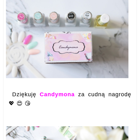
Dziękuję
Candymona
za cudną nagrodę
💖 😍 😘