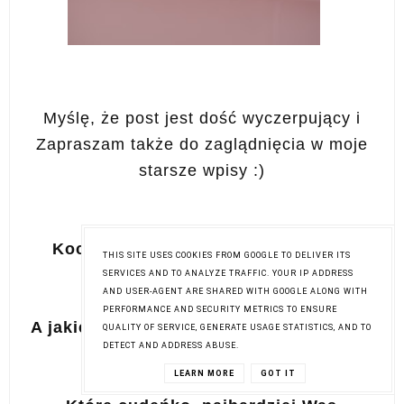
Myślę, że post jest dość wyczerpujący i
Zapraszam także do zaglądnięcia w moje
starsze wpisy :)
Kochani, znacie lub macie któreś z
THIS SITE USES COOKIES FROM GOOGLE TO DELIVER ITS
moich Hitów ?
SERVICES AND TO ANALYZE TRAFFIC. YOUR IP ADDRESS
AND USER-AGENT ARE SHARED WITH GOOGLE ALONG WITH
PERFORMANCE AND SECURITY METRICS TO ENSURE
A jakie są Wasze hity kosmetyczne 2016
QUALITY OF SERVICE, GENERATE USAGE STATISTICS, AND TO
DETECT AND ADDRESS ABUSE.
roku?
LEARN MORE
GOT IT