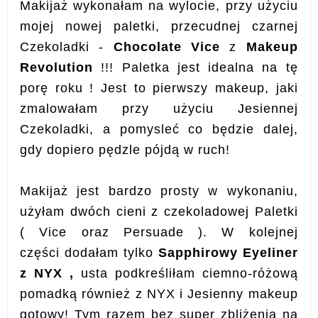
Makijaż wykonałam na wylocie, przy użyciu
mojej nowej paletki, przecudnej czarnej
Czekoladki -
Chocolate Vice
z
Makeup
Revolution
!!! Paletka jest idealna na tę
porę roku ! Jest to pierwszy makeup, jaki
zmalowałam przy użyciu Jesiennej
Czekoladki, a pomysleć co będzie dalej,
gdy dopiero pędzle pójdą w ruch!
Makijaż jest bardzo prosty w wykonaniu,
użyłam dwóch cieni z czekoladowej Paletki
( Vice oraz Persuade ).
W kolejnej
części dodałam tylko
Sapphirowy Eyeliner
z NYX ,
usta podkreśliłam ciemno-różową
pomadką również z NYX i Jesienny makeup
gotowy! Tym razem bez super zbliżenia na