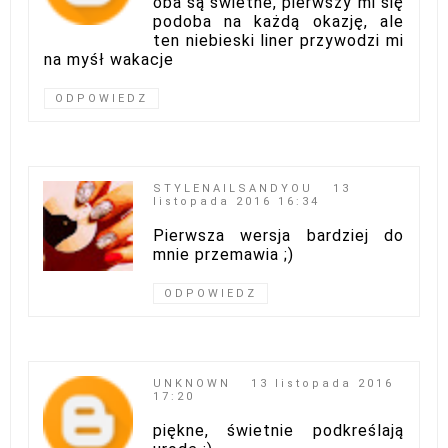
oba są świetne, pierwszy mi się
podoba na każdą okazję, ale
ten niebieski liner przywodzi mi
na myśł wakacje
ODPOWIEDZ
STYLENAILSANDYOU
13
listopada 2016 16:34
Pierwsza wersja bardziej do
mnie przemawia ;)
ODPOWIEDZ
UNKNOWN
13 listopada 2016
17:20
piękne, świetnie podkreślają