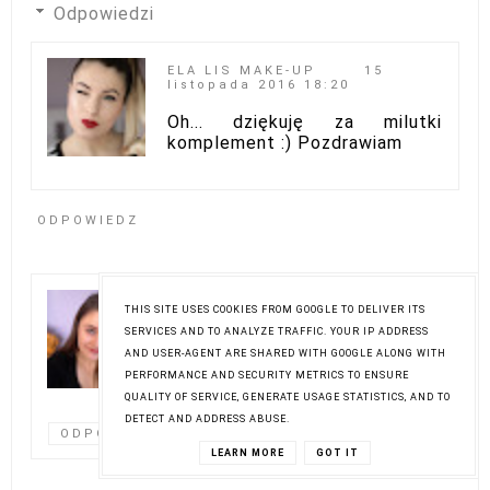
Odpowiedzi
ELA LIS MAKE-UP
15
listopada 2016 18:20
Oh... dziękuję za milutki
komplement :) Pozdrawiam
ODPOWIEDZ
EVELINE455
15 listopada
THIS SITE USES COOKIES FROM GOOGLE TO DELIVER ITS
2016 19:05
SERVICES AND TO ANALYZE TRAFFIC. YOUR IP ADDRESS
Bardzo ładny makijaż :)
AND USER-AGENT ARE SHARED WITH GOOGLE ALONG WITH
Niebieska kreska dodała mu
PERFORMANCE AND SECURITY METRICS TO ENSURE
takiego pazura :)
QUALITY OF SERVICE, GENERATE USAGE STATISTICS, AND TO
DETECT AND ADDRESS ABUSE.
ODPOWIEDZ
LEARN MORE
GOT IT