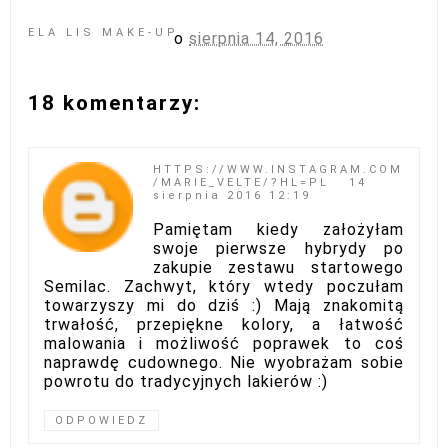
ELA LIS MAKE-UP
o
sierpnia 14, 2016
18 komentarzy:
HTTPS://WWW.INSTAGRAM.COM
/MARIE_VELTE/?HL=PL
14
sierpnia 2016 12:19
Pamiętam kiedy założyłam
swoje pierwsze hybrydy po
zakupie zestawu startowego
Semilac. Zachwyt, który wtedy poczułam
towarzyszy mi do dziś :) Mają znakomitą
trwałość, przepiękne kolory, a łatwość
malowania i możliwość poprawek to coś
naprawdę cudownego. Nie wyobrażam sobie
powrotu do tradycyjnych lakierów :)
ODPOWIEDZ