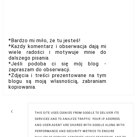
*Bardzo mi miło, że tu jesteś!
*Każdy komentarz i obserwacja dają mi
wiele radości i motywuje mnie do
dalszego pisania.
*Jeśli podoba ci się mój blog -
zapraszam do obserwacji.
*Zdjęcia i treści prezentowane na tym
blogu są moją własnością, zabraniam
kopiowania.
‹
›
Strona główna
THIS SITE USES COOKIES FROM GOOGLE TO DELIVER ITS
SERVICES AND TO ANALYZE TRAFFIC. YOUR IP ADDRESS
Wyświetl wersję na komputer
AND USER-AGENT ARE SHARED WITH GOOGLE ALONG WITH
PERFORMANCE AND SECURITY METRICS TO ENSURE