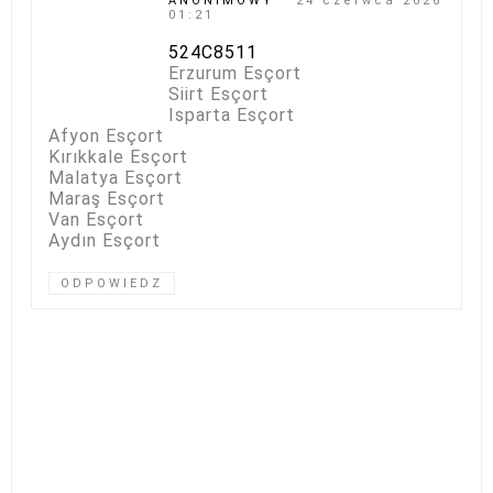
ANONIMOWY
24 czerwca 2026
01:21
524C8511
Erzurum Esçort
Siirt Esçort
Isparta Esçort
Afyon Esçort
Kırıkkale Esçort
Malatya Esçort
Maraş Esçort
Van Esçort
Aydın Esçort
ODPOWIEDZ