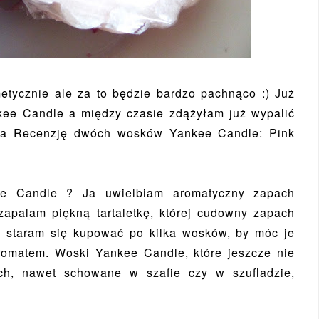
metycznie ale za to będzie bardzo pachnąco :) Już
kee Candle a między czasie zdążyłam już wypalić
 na Recenzję dwóch wosków Yankee Candle: Pink
ee Candle ? Ja uwielbiam aromatyczny zapach
zapalam piękną tartaletkę, której cudowny zapach
e staram się kupować po kilka wosków, by móc je
aromatem. Woski Yankee Candle, które jeszcze nie
ch, nawet schowane w szafie czy w szufladzie,