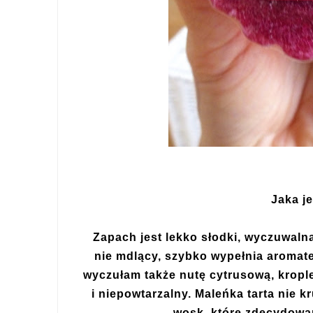
Jaka j
Zapach jest lekko słodki, wyczuwalna
nie mdlący, szybko wypełnia aromat
wyczułam także nutę cytrusową, krople
i niepowtarzalny. Maleńka tarta nie kr
wosk, które zdecydowa