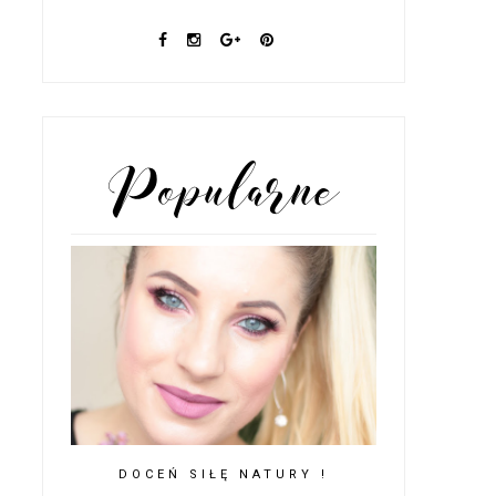
POPULARNE POSTY
DOCEŃ SIŁĘ NATURY !