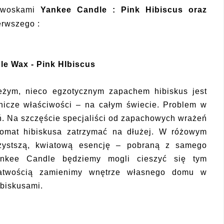
 woskami
Yankee Candle : Pink Hibiscus oraz
erwszego :
e Wax - Pink HIbiscus
ieżym, nieco egzotycznym zapachem hibiskus jest
nicze właściwości – na całym świecie. Problem w
eń. Na szczęście specjaliści od zapachowych wrażeń
omat hibiskusa zatrzymać na dłużej. W różowym
zystszą, kwiatową esencję – pobraną z samego
ankee Candle będziemy mogli cieszyć się tym
atwością zamienimy wnętrze własnego domu w
ibiskusami.