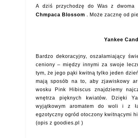
A dziś przychodzę do Was z dwoma
Chmpaca Blossom
. Może zacznę od pi
Yankee Candl
Bardzo dekoracyjny, oszałamiający św
ceniony – między innymi za swoje lecz
tym, że jego pąki kwitną tylko jeden dzi
mają sposób na to, aby zjawiskowy ar
wosku Pink Hibiscus znajdziemy najc
wnętrza pięknych kwiatów. Dzięki Y
wyjątkowym aromatem do woli i z ł
egzotyczny ogród otoczony kwitnącymi h
(opis z goodies.pl )