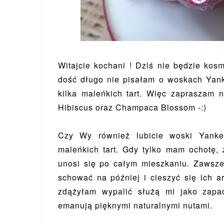
Witajcie kochani ! Dziś nie będzie kos
dość długo nie pisałam o woskach Yan
kilka maleńkich tart. Więc zapraszam
Hibiscus oraz Champaca Blossom -:)
Czy Wy również lubicie woski Yank
maleńkich tart. Gdy tylko mam ochotę, 
unosi się po całym mieszkaniu. Zawsz
schować na później i cieszyć się ich 
zdążyłam wypalić służą mi jako zapa
emanują pięknymi naturalnymi nutami.