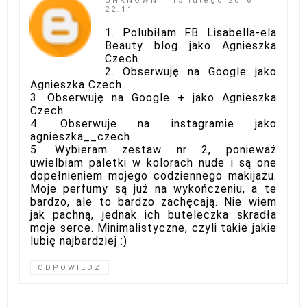
UNKNOWN
13 lutego 2016
22:11
1. Polubiłam FB Lisabella-ela
Beauty blog jako Agnieszka
Czech
2. Obserwuję na Google jako
Agnieszka Czech
3. Obserwuję na Google + jako Agnieszka
Czech
4. Obserwuje na instagramie jako
agnieszka__czech
5. Wybieram zestaw nr 2, ponieważ
uwielbiam paletki w kolorach nude i są one
dopełnieniem mojego codziennego makijażu.
Moje perfumy są już na wykończeniu, a te
bardzo, ale to bardzo zachęcają. Nie wiem
jak pachną, jednak ich buteleczka skradła
moje serce. Minimalistyczne, czyli takie jakie
lubię najbardziej :)
ODPOWIEDZ