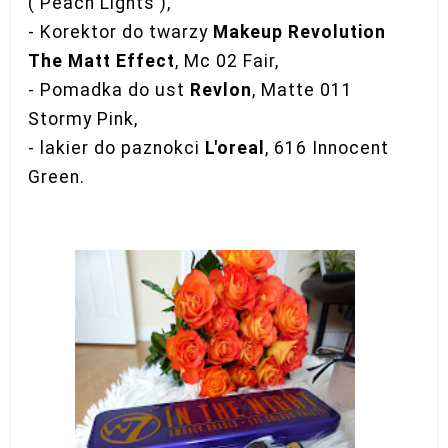
( Peach Lights ),
- Korektor do twarzy
Makeup Revolution
The Matt Effect
, Mc 02 Fair,
- Pomadka do ust
Revlon
, Matte 011
Stormy Pink,
- lakier do paznokci
L'oreal
, 616 Innocent
Green.