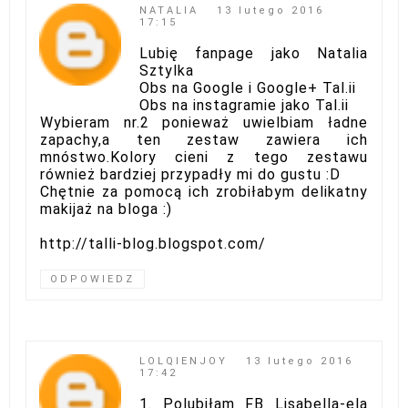
NATALIA
13 lutego 2016
17:15
Lubię fanpage jako Natalia
Sztylka
Obs na Google i Google+ Tal.ii
Obs na instagramie jako Tal.ii
Wybieram nr.2 ponieważ uwielbiam ładne
zapachy,a ten zestaw zawiera ich
mnóstwo.Kolory cieni z tego zestawu
również bardziej przypadły mi do gustu :D
Chętnie za pomocą ich zrobiłabym delikatny
makijaż na bloga :)
http://talli-blog.blogspot.com/
ODPOWIEDZ
LOLQIENJOY
13 lutego 2016
17:42
1. Polubiłam FB Lisabella-ela