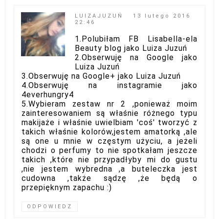
LUIZAJUZUŃ
13 lutego 2016
22:46
1.Polubiłam FB Lisabella-ela
Beauty blog jako Luiza Juzuń
2.Obserwuję na Google jako
Luiza Juzuń
3.Obserwuję na Google+ jako Luiza Juzuń
4.Obserwuję na instagramie jako
4everhungry4
5.Wybieram zestaw nr 2 ,ponieważ moim
zainteresowaniem są właśnie różnego typu
makijaże i właśnie uwielbiam 'coś' tworzyć z
takich właśnie kolorów,jestem amatorką ,ale
są one u mnie w częstym użyciu, a jeżeli
chodzi o perfumy to nie spotkałam jeszcze
takich ,które nie przypadłyby mi do gustu
,nie jestem wybredna ,a buteleczka jest
cudowna ,także sądzę ,że będą o
przepięknym zapachu :)
ODPOWIEDZ