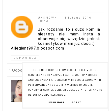
UNKNOWN
14 lutego 2016
18:43
Jak rozdanie to i dużo kom ja
niestety nie mam insta a
obserwuje cię wszędzie jednak
kosmetyków mam już dość :)
Allegiant997.blogspot.com
ODPOWIEDZ
Odpowiedzi
THIS SITE USES COOKIES FROM GOOGLE TO DELIVER ITS
SERVICES AND TO ANALYZE TRAFFIC. YOUR IP ADDRESS
AND USER-AGENT ARE SHARED WITH GOOGLE ALONG WITH
ELA LIS MAKE-UP
14
PERFORMANCE AND SECURITY METRICS TO ENSURE
lutego 2016 20:14
QUALITY OF SERVICE, GENERATE USAGE STATISTICS, AND TO
nie szkodzi jeśli ktoś nie ma
DETECT AND ADDRESS ABUSE.
instagrama, czy któregoś z
LEARN MORE
GOT IT
profili :)