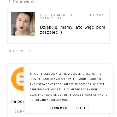
Odpowiedzi
ELA LIS MAKE-UP
14 lipca
2016 21:32
Dziękuję, mamy lato więc pora
zaszaleć :)
ODPOWIEDZ
MALINOWY MAKEUP
14 lipca
2016 21:05
THIS SITE USES COOKIES FROM GOOGLE TO DELIVER ITS
SERVICES AND TO ANALYZE TRAFFIC. YOUR IP ADDRESS
Wszystko mi się podoba, ale
AND USER-AGENT ARE SHARED WITH GOOGLE ALONG WITH
serduszko podbiły pomadki w
PERFORMANCE AND SECURITY METRICS TO ENSURE
płynie i żel do brwi <3 Jak
QUALITY OF SERVICE, GENERATE USAGE STATISTICS, AND TO
wrócę do Polski z wakacji, to
DETECT AND ADDRESS ABUSE.
na pewno wybiorę się na zakupy :)
LEARN MORE
GOT IT
ODPOWIEDZ