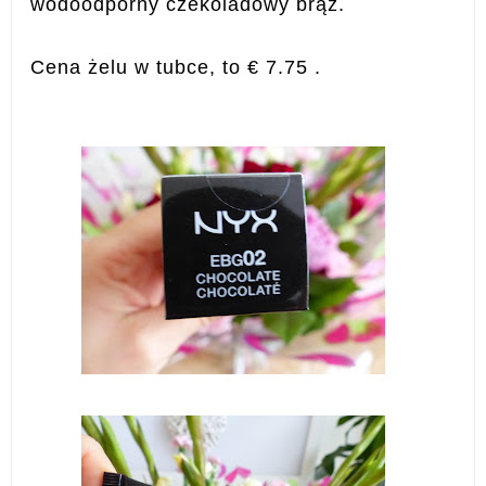
wodoodporny czekoladowy brąz.
Cena żelu w tubce, to € 7.75 .